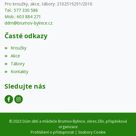
Bankovní spojení: 29836661/0100
Pro kroužky, akce, tábory: 2102519291/2010
Tel.: 577 330 586
Mob.: 603 884 271
ddm@brumov-bylnice.cz
Časté odkazy
Kroužky
Akce
Tábory
Kontakty
Sledujte nás
© 2023 Dům dětí a mládeže Brumov-Bylnice, okres Zlín, příspěvková
organizace