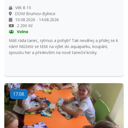
Taneční tábor "DISCODANCE"
Věk 8-15
DDM Brumov-Bylnice
10.08.2026 - 14.08.2026
2 200 Kč
Volno
Máš ráda tanec, rytmus a pohyb? Tak neváhej a přidej se k
nám! Můžete se těšit na výlet do aquaparku, koupání,
spoustu her a především na nové taneční kroky.
17.08.