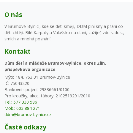
O nás
V Brumově-Bylnici, kde se děti smějí, DDM plní sny a přání co
děti chtějí. Bílé Karpaty a Valašsko na dlani, zažiješ zde radost,
smích a mnohá poznání.
Kontakt
Dům dětí a mládeže Brumov-Bylnice, okres Zlín,
příspěvková organizace
Mýto 184, 763 31 Brumov-Bylnice
IČ: 75043220
Bankovní spojení: 29836661/0100
Pro kroužky, akce, tábory: 2102519291/2010
Tel.: 577 330 586
Mob.: 603 884 271
ddm@brumov-bylnice.cz
Časté odkazy